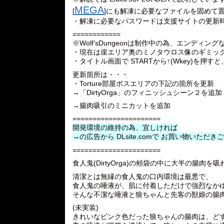
MEGA
[
]にも解凍に必要なファイルを固めて
・解凍に必要なパスワードは支援サイトの更新時点
============
※Wolf’sDungeonは制作中の為、エンディ
・現在は崖エリア奥のミノタウロス像のギミッ
・タイトル画面で STARTから↑(Wkey)を
更新箇所は・・・
・Torture部屋ボスエリアの下記の箇所を更新
→「DirtyOrga」のフィニッシュシーン２を追加
→腸肉吸引のミニカットを追加
======================
開発環境の維持の為、宜しければ
→の広告から DLsite.comで お買い物いた
======================
食人鬼(DirtyOrga)の頰袋の中に大半の腸肉
清潔とは無縁の食人鬼の口内環境は最悪で、
食人鬼の唾液が、肌に付着しただけで強烈なか
そんな不潔な唾液と狼ちゃんと先客の獣娘の腸
(未実装)
きれいなピンク色だった狼ちゃんの腸肉は、ど