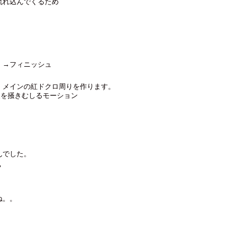
流れ込んでくるため
、
。→フィニッシュ
、メインの紅ドクロ周りを作ります。
腹を掻きむしるモーション
んでした。
？
ね。。