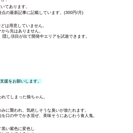
置いてあります。
の最新記事に記載しています。(300円/月)
ングなどは用意していません。
クから先はありません。
押すと、隠し項目が出て開発中エリアを試遊できます。
だきご支援をお願いします。
を吸われてしまった狼ちゃん。
ゆみに襲われ、気絶しそうな臭いが放たれます。
肉を口の中でかき混ぜ、美味そうにあじわう食人鬼。
す黒い紫色に変色し