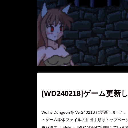
[WD240218]ゲーム更
Wolf’s Dungeonを Ver240218 に更新しました。
・ゲーム本体ファイルの抽出手順はトップページの
※解説では Eluku’sUPLOADERで説明していま