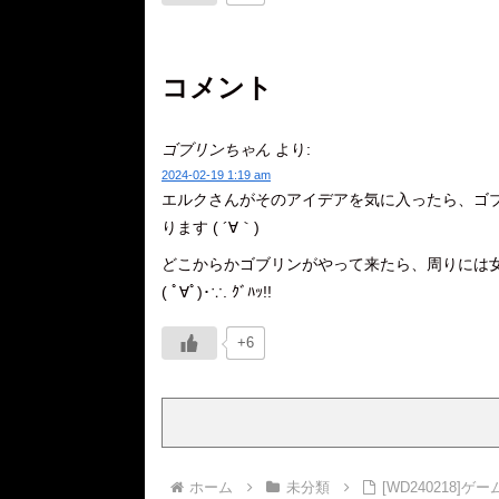
コメント
ゴブリンちゃん
より:
2024-02-19 1:19 am
エルクさんがそのアイデアを気に入ったら、ゴ
ります ( ´∀｀)
どこからかゴブリンがやって来たら、周りには
( ﾟ∀ﾟ)･∵. ｸﾞﾊｯ!!
+6
ホーム
未分類
[WD240218]