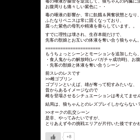
毒の唾液が腸管を逆流して、狼ちゃんの内臓に
お腹周りも痛々しい紫色に・・
毒の唾液の影響か、常に飢餓＆興奮状態となり
ふたなりペニスは常に固くなっており、
腐った紫色の母乳や精液を垂らしています。。
すでに理性は壊され、生存本能だけで、
先客の獣娘とお互いの体液を奪い合う狼ちゃん
======================
もうちょっとシーンとモーションを追加したら
・食人鬼からの解放時(レバガチャ成功時)、お
・先客の獣娘と体液を奪い合うシーン
前スレのレスです
>>雌ゴブリン
ゴブリンといえば、雄が奪って犯すみたいな、
昔からあるイメージなので
雌を登場させるシチュエーションは考えてませ
結局は、狼ちゃんとのレズプレイしかならない
>>オークの乱交シーン
是非、やってみたいですが、
とりあえず今の挑戦エリアが片付いた後ですか
+8