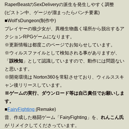
RaperBeastのSexDeliveryの派生を発生しやすく調整
(ピストン中、ゲージが溜まったらパンチ要素)
■Wolf’sDungeon(制作中)
プレイヤーの狼少女が、異種生物蠢く場所から脱出するア
クションRPGゲームになります。
※更新情報は都度このページでお知らせしています。
※ウィルスファイルとして検知される事がありますが、
「
誤検知
」として認識していますので、動作には問題ない
と思います。
※開発環境は Norton360を常駐させており、ウィルススキ
ャン後リリースしています。
※ゲームの実行、ダウンロード等は自己責任でお願いしま
す。
■
FairyFighting
(Remake)
昔、作成した格闘ゲーム「FairyFighting」を、
れんこん氏
が リメイクしてくださっています。