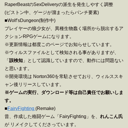
RaperBeastのSexDeliveryの派生を発生しやすく調整
(ピストン中、ゲージが溜まったらパンチ要素)
■Wolf’sDungeon(制作中)
プレイヤーの狼少女が、異種生物蠢く場所から脱出するア
クションRPGゲームになります。
※更新情報は都度このページでお知らせしています。
※ウィルスファイルとして検知される事がありますが、
「
誤検知
」として認識していますので、動作には問題ない
と思います。
※開発環境は Norton360を常駐させており、ウィルススキ
ャン後リリースしています。
※ゲームの実行、ダウンロード等は自己責任でお願いしま
す。
■
FairyFighting
(Remake)
昔、作成した格闘ゲーム「FairyFighting」を、
れんこん氏
が リメイクしてくださっています。