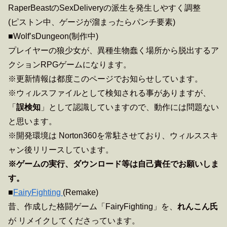
RaperBeastのSexDeliveryの派生を発生しやすく調整
(ピストン中、ゲージが溜まったらパンチ要素)
■Wolf’sDungeon(制作中)
プレイヤーの狼少女が、異種生物蠢く場所から脱出するア
クションRPGゲームになります。
※更新情報は都度このページでお知らせしています。
※ウィルスファイルとして検知される事がありますが、
「
誤検知
」として認識していますので、動作には問題ない
と思います。
※開発環境は Norton360を常駐させており、ウィルススキ
ャン後リリースしています。
※ゲームの実行、ダウンロード等は自己責任でお願いしま
す。
■
FairyFighting
(Remake)
昔、作成した格闘ゲーム「FairyFighting」を、
れんこん氏
が リメイクしてくださっています。