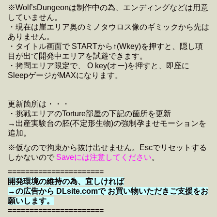
※Wolf’sDungeonは制作中の為、エンディングなどは用意
していません。
・現在は崖エリア奥のミノタウロス像のギミックから先は
ありません。
・タイトル画面で STARTから↑(Wkey)を押すと、隠し項
目が出て開発中エリアを試遊できます。
・拷問エリア限定で、 O key(オー)を押すと、即座に
SleepゲージがMAXになります。
更新箇所は・・・
・挑戦エリアのTorture部屋の下記の箇所を更新
→出産実験台の胚(不定形生物)の強制孕ませモーションを
追加。
※仮なので拘束から抜け出せません。Escでリセットする
しかないので
Saveには注意してください
。
======================
開発環境の維持の為、宜しければ
→の広告から DLsite.comで お買い物いただきご支援をお
願いします。
======================