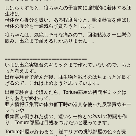
しばらくすると、狼ちゃんの子宮肉に強制的に着床する胚
生物は
母体から養分を吸い、ある程度育つと、吸引器官を伸ばし
母体の養分を一滴残らず貪ろうとします。
狼ちゃんは、気絶しそうな痛みの中、回復粘液を一生懸命
飲み、出産まで耐えるしかありません。。
==============================
いまは出産実験台のギミックまで作れていないので、ちょ
っと考えます。
出産実験台で産んだ後、胚生物と戦うのはちょっと冗長す
ぎるので、これは止めようと思っています。
出産実験台まで済んだら、Torture部屋の拷問ギミックは
とりあえず終わって、
亜人情報収集官の体力低下時の器具を使った反撃責めモー
ションや
収集官が倒された後の、這いケモ娘との2vs1の戦闘を作
り、Torture部屋は目処をつけたいと思ってます。
Torture部屋が終わると、崖エリアの挑戦部屋の色々が完