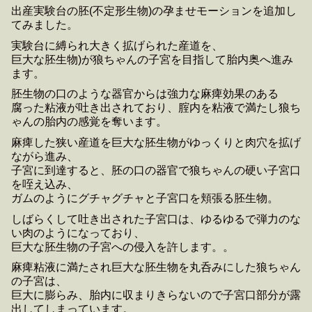
出産実験台の胚(不定形生物)の孕ませモーションを追加し
てみました。
実験台に縛られ大きく拡げられた産道を、
巨大な胚生物)が狼ちゃんの子宮を目指して胎内奥へ進み
ます。
胚生物の口のような器官からは強力な麻痺効果のある
腐った粘液が吐き出されており、腟内を粘液で満たし狼ち
ゃんの胎内の感覚を奪います。
麻痺した狭い産道を巨大な胚生物がゆっくりと肉穴を拡げ
ながら進み、
子宮に到達すると、胚の口の器官で狼ちゃんの硬い子宮口
を咥え込み、
ガムのようにグチャグチャと子宮口を頬張る胚生物。
しばらくして吐き出された子宮口は、ゆるゆるで弾力のな
い肉のようになっており、
巨大な胚生物の子宮への侵入を許します。。
麻痺粘液に満たされ巨大な胚生物を丸呑みにした狼ちゃん
の子宮は、
巨大に膨らみ、胎内に収まりきらないので子宮口部分が露
出してしまっています。